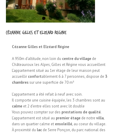
Cézanne Gilles et Elzeard Regine
Cézanne Gilles et Elzéard Régine
A 950m d’altitude, non loin du
centre du village
de
Châteauroux les Alpes, Gilles et Régine vous accueillent
L’appartement situé au 1er étage de leur maison peut
accueillir
confort
ablement 6 à 7 personnes, dispose de
3
chambres
sur une superficie de 70 m²
L’appartement a été refait à neuf avec soin.
Il comporte une cuisine équipée, les 3 chambres sont au
calme
et 2 d’entre elles sont avec lit double
Vous pouvez compter sur des
prestations de qualité
.
L’appartement est situé au
premier étage
de notre
villa
,
dans un quartier calme et
ensoleillé
, au coeur du village.
À proximité du
lac
de Serre Ponçon, du parc national des