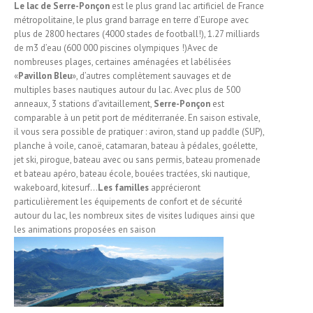
Le lac de Serre-Ponçon
est le plus grand lac artificiel de France
métropolitaine, le plus grand barrage en terre d’Europe avec
plus de 2800 hectares (4000 stades de football!), 1.27 milliards
de m3 d’eau (600 000 piscines olympiques !)Avec de
nombreuses plages, certaines aménagées et labélisées
«
Pavillon Bleu
», d’autres complètement sauvages et de
multiples bases nautiques autour du lac. Avec plus de 500
anneaux, 3 stations d’avitaillement,
Serre-Ponçon
est
comparable à un petit port de méditerranée. En saison estivale,
il vous sera possible de pratiquer : aviron, stand up paddle (SUP),
planche à voile, canoë, catamaran, bateau à pédales, goélette,
jet ski, pirogue, bateau avec ou sans permis, bateau promenade
et bateau apéro, bateau école, bouées tractées, ski nautique,
wakeboard, kitesurf…
Les familles
apprécieront
particulièrement les équipements de confort et de sécurité
autour du lac, les nombreux sites de visites ludiques ainsi que
les animations proposées en saison