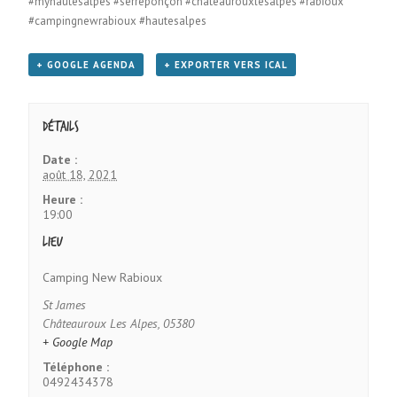
#myhautesalpes #serreponçon #chateaurouxlesalpes #rabioux
#campingnewrabioux #hautesalpes
+ GOOGLE AGENDA
+ EXPORTER VERS ICAL
Détails
Date :
août 18, 2021
Heure :
19:00
Lieu
Camping New Rabioux
St James
Châteauroux Les Alpes
,
05380
+ Google Map
Téléphone :
0492434378