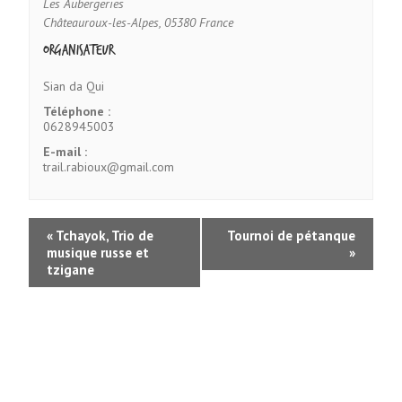
Les Aubergeries
Châteauroux-les-Alpes
,
05380
France
Organisateur
Sian da Qui
Téléphone :
0628945003
E-mail :
trail.rabioux@gmail.com
«
Tchayok, Trio de
Tournoi de pétanque
musique russe et
»
tzigane