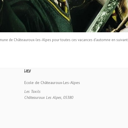
mune de Châteauroux-les-Alpes pour toutes ces vacances d’automne en suivant le
Lieu
Ecole de Châteauroux-Les-Alpes
Les Taxils
Châteauroux Les Alpes
,
05380