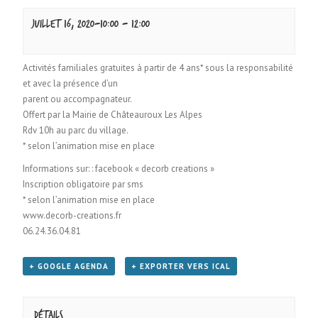
juillet 16, 2020-10:00
-
12:00
Activités familiales gratuites à partir de 4 ans* sous la responsabilité
et avec la présence d’un
parent ou accompagnateur.
O
ffert
par la Mairie de Châteauroux Les Alpes
Rdv 10h au parc du village.
*
selon l’animation mise en place
I
nformations sur
:
:
facebook « decorb creations »
Inscription obligatoire par sms
*
selon l’animation mise en place
www.decorb-creations.fr
06.24.36.04.81
+ GOOGLE AGENDA
+ EXPORTER VERS ICAL
Détails