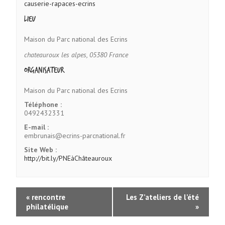
causerie-rapaces-ecrins
Lieu
Maison du Parc national des Ecrins
chateauroux les alpes
,
05380
France
Organisateur
Maison du Parc national des Ecrins
Téléphone :
0492432331
E-mail :
embrunais@ecrins-parcnational.fr
Site Web :
http://bit.ly/PNEàChâteauroux
«
rencontre
Les Z’ateliers de l’été
philatélique
»