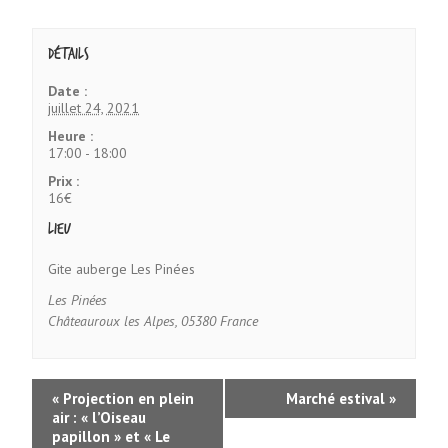
Détails
Date :
juillet 24, 2021
Heure :
17:00 - 18:00
Prix :
16€
Lieu
Gite auberge Les Pinées
Les Pinées
Châteauroux les Alpes
,
05380
France
«
Projection en plein
Marché estival
»
air : « l’Oiseau
papillon » et « Le