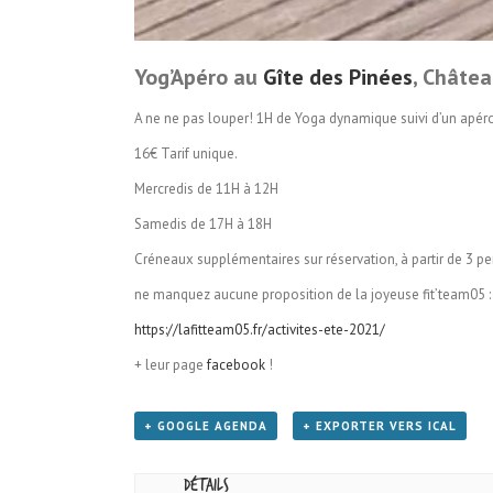
Yog’Apéro au
Gîte des Pinées
, Châtea
A ne ne pas louper! 1H de Yoga dynamique suivi d’un apéro
16€ Tarif unique.
Mercredis de 11H à 12H
Samedis de 17H à 18H
Créneaux supplémentaires sur réservation, à partir de 3 p
ne manquez aucune proposition de la joyeuse fit’team05 :
https://lafitteam05.fr/activites-ete-2021/
+ leur page
facebook
!
+ GOOGLE AGENDA
+ EXPORTER VERS ICAL
Détails