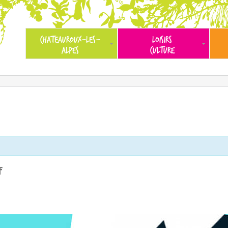
CHATEAUROUX-LES-
LOISIRS
ALPES
CULTURE
f