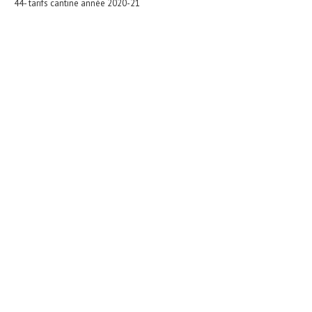
44- tarifs cantine année 2020-21