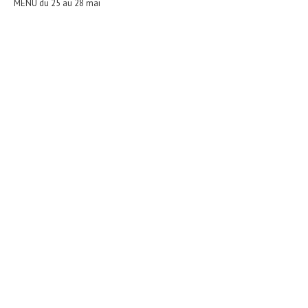
MENU du 25 au 28 mai