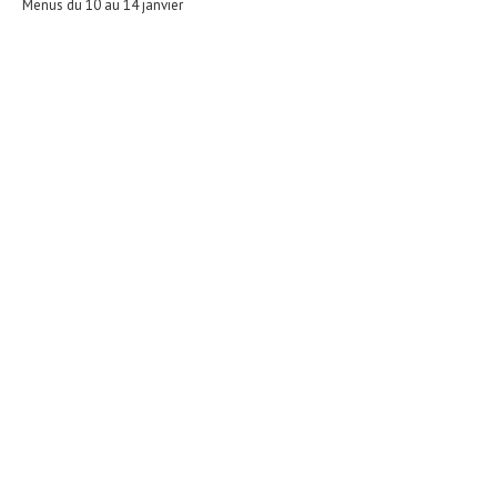
Menus du 10 au 14 janvier