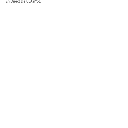
En Direct De CLA n°31