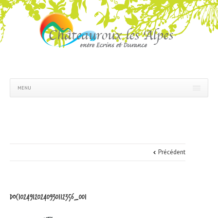
MENU
Précédent
doc10249120240930112356_001