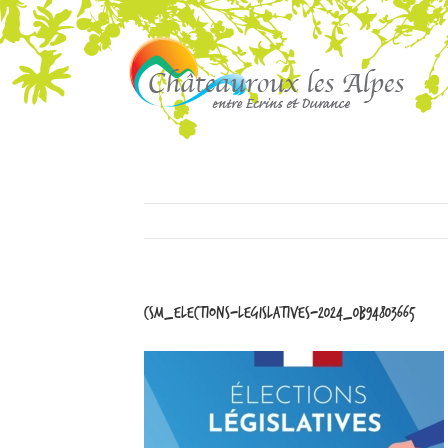
csm_elections-legislatives-2024_0b94803665