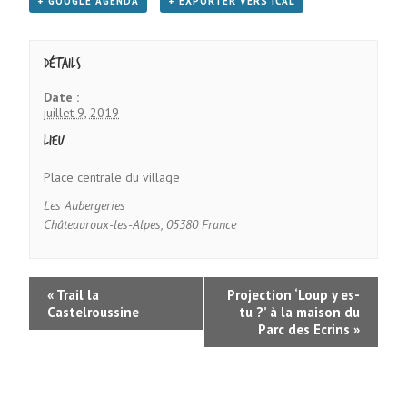
+ GOOGLE AGENDA
+ EXPORTER VERS ICAL
Détails
Date :
juillet 9, 2019
Lieu
Place centrale du village
Les Aubergeries
Châteauroux-les-Alpes
,
05380
France
«
Trail la
Projection ‘Loup y es-
Castelroussine
tu ?’ à la maison du
Parc des Ecrins
»