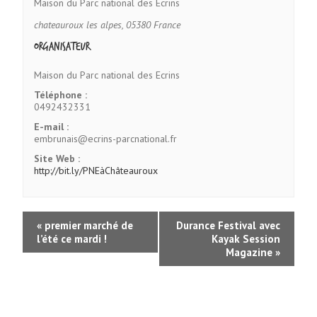
Maison du Parc national des Ecrins
chateauroux les alpes
,
05380
France
Organisateur
Maison du Parc national des Ecrins
Téléphone :
0492432331
E-mail :
embrunais@ecrins-parcnational.fr
Site Web :
http://bit.ly/PNEàChâteauroux
«
premier marché de
Durance Festival avec
l’été ce mardi !
Kayak Session
Magazine
»