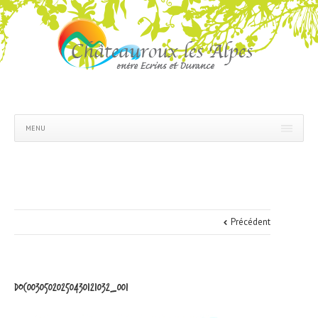
MENU
Précédent
doc00305020250430121032_001