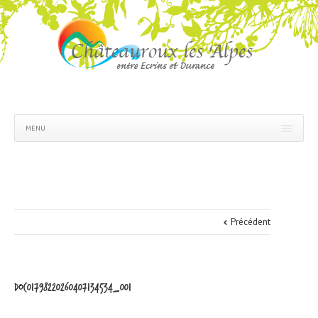
MENU
Précédent
doc01798220260407134534_001