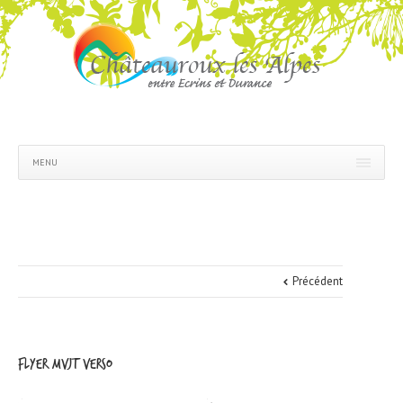
MENU
Précédent
Flyer MVJT verso