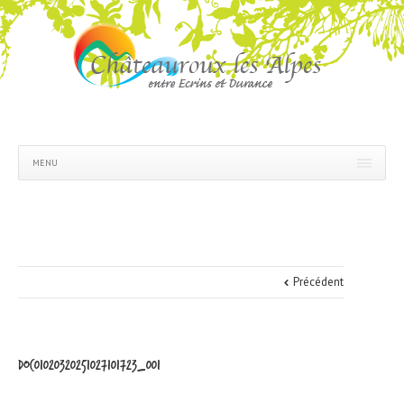
MENU
Précédent
doc01020320251027101723_001